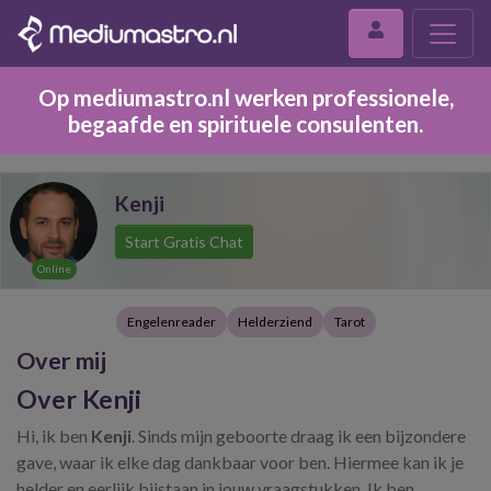
Op mediumastro.nl werken professionele,
begaafde en spirituele consulenten.
Kenji
Start Gratis Chat
Online
Engelenreader
Helderziend
Tarot
Over mij
Over Kenji
Hi, ik ben
Kenji
. Sinds mijn geboorte draag ik een bijzondere
gave, waar ik elke dag dankbaar voor ben. Hiermee kan ik je
helder en eerlijk bijstaan in jouw vraagstukken. Ik ben