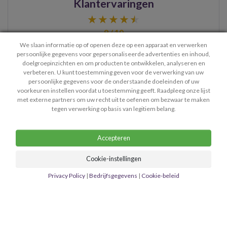
Klantervaringen
9 / 10
We slaan informatie op of openen deze op een apparaat en verwerken
persoonlijke gegevens voor gepersonaliseerde advertenties en inhoud,
Hoi Victoria, ik ben je dankbaar dat ik jou heb leren
doelgroepinzichten en om producten te ontwikkelen, analyseren en
verbeteren. U kunt toestemming geven voor de verwerking van uw
kennen. Je bent uniek, bijzonder en een mooi en lief
persoonlijke gegevens voor de onderstaande doeleinden of uw
mens. Jij en …
- Jelle
voorkeuren instellen voordat u toestemming geeft. Raadpleeg onze lijst
met externe partners om uw recht uit te oefenen om bezwaar te maken
> Bekijk meer ervaringen
tegen verwerking op basis van legitiem belang.
Accepteren
Cookie-instellingen
Contact
Privacy Policy
Algemene Voorwaarden
Privacy Policy
|
Bedrijfsgegevens
|
Cookie-beleid
Bedrijfsgegevens
Copyright © 2026 Mediumastro.nl - Helpdesk: lisa@mediumastro.nl