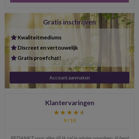
Gratis inschrijven
Kwaliteitmediums
Discreet en vertouwelijk
Gratis proefchat!
Account aanmaken
Klantervaringen
9 / 10
Nogmaals bedankt Tristan
- Carola