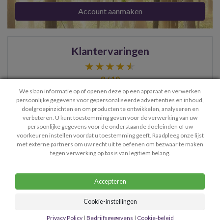
Account aanmaken
Klantervaringen
9 / 10
We slaan informatie op of openen deze op een apparaat en verwerken
persoonlijke gegevens voor gepersonaliseerde advertenties en inhoud,
Lieve Zohra, bedankt voor je goede coaching, ik heb daar
doelgroepinzichten en om producten te ontwikkelen, analyseren en
verbeteren. U kunt toestemming geven voor de verwerking van uw
zeker iets aan. Ik kom zeker nog eens bij jou terug, voor
persoonlijke gegevens voor de onderstaande doeleinden of uw
meer …
- Renske
voorkeuren instellen voordat u toestemming geeft. Raadpleeg onze lijst
met externe partners om uw recht uit te oefenen om bezwaar te maken
> Bekijk meer ervaringen
tegen verwerking op basis van legitiem belang.
Accepteren
Cookie-instellingen
Contact
Privacy Policy
Algemene Voorwaarden
Privacy Policy
|
Bedrijfsgegevens
|
Cookie-beleid