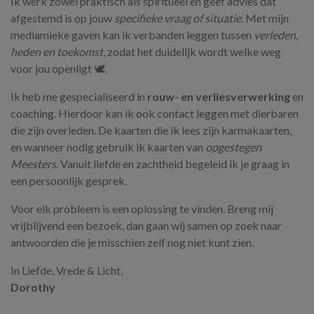
Ik werk zowel praktisch als spiritueel en geef advies dat
afgestemd is op jouw
specifieke vraag of situatie
. Met mijn
mediamieke gaven kan ik verbanden leggen tussen
verleden,
heden en toekomst
, zodat het duidelijk wordt welke weg
voor jou openligt 🕊️.
Ik heb me gespecialiseerd in
rouw- en verliesverwerking
en
coaching. Hierdoor kan ik ook contact leggen met dierbaren
die zijn overleden. De kaarten die ik lees zijn karmakaarten,
en wanneer nodig gebruik ik kaarten van
opgestegen
Meesters
. Vanuit liefde en zachtheid begeleid ik je graag in
een persoonlijk gesprek.
Voor elk probleem is een oplossing te vinden. Breng mij
vrijblijvend een bezoek, dan gaan wij samen op zoek naar
antwoorden die je misschien zelf nog niet kunt zien.
In Liefde, Vrede & Licht,
Dorothy