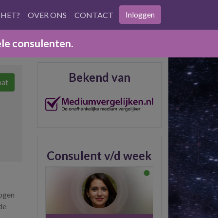
Inloggen
 HET?
OVER ONS
CONTACT
ele consulenten.
Bekend van
hat
Consulent v/d week
mogen
de