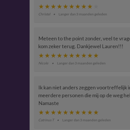
Christel
Langer dan 3 maanden geleden
Meteen to the point zonder, veel te vragen
kom zeker terug. Dankjewel Lauren!!!
Nicole
Langer dan 3 maanden geleden
Ik kan niet anders zeggen voortreffelijk 
meerdere personen die mij op de weg help
Namaste
Catrinus T
Langer dan 3 maanden geleden