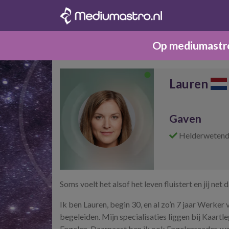
Op mediumastro.
Lauren
Gaven
Helderweten
Soms voelt het alsof het leven fluistert en jij ne
Ik ben Lauren, begin 30, en al zo’n 7 jaar Werker
begeleiden. Mijn specialisaties liggen bij Kaart
Engelen. Daarnaast ben ik ook Engelenreader, wa