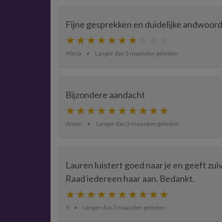
Fijne gesprekken en duidelijke andwoor
Marja
Langer dan 3 maanden geleden
Bijzondere aandacht
Anton
Langer dan 3 maanden geleden
Lauren luistert goed naar je en geeft zui
Raad iedereen haar aan. Bedankt.
S
Langer dan 3 maanden geleden