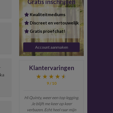
Gratis inschrijven
Kwaliteitmediums
Discreet en vertouwelijk
Gratis proefchat!
Account aanmaken
Klantervaringen
r
ika
9 / 10
Hi Quinty, weer een top legging.
Je blijft me keer op keer
verbazen. Echt heel raar mijn