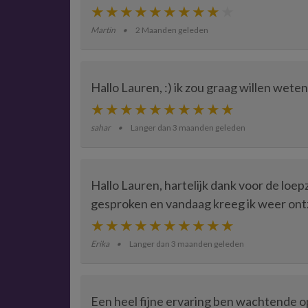
Martin
2 Maanden geleden
Hallo Lauren, :) ik zou graag willen weten
sahar
Langer dan 3 maanden geleden
Hallo Lauren, hartelijk dank voor de loe
gesproken en vandaag kreeg ik weer ontze
Erika
Langer dan 3 maanden geleden
Een heel fijne ervaring ben wachtende o