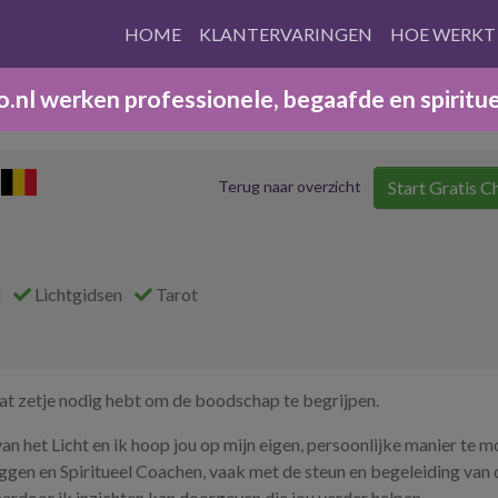
HOME
KLANTERVARINGEN
HOE WERKT
nl werken professionele, begaafde en spiritu
Start Gratis C
Terug naar overzicht
d
Lichtgidsen
Tarot
t dat zetje nodig hebt om de boodschap te begrijpen.
 van het Licht en ik hoop jou op mijn eigen, persoonlijke manier te 
leggen en Spiritueel Coachen, vaak met de steun en begeleiding van 
ardoor ik inzichten kan doorgeven die jou verder helpen.