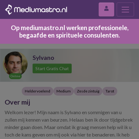
Op mediumastro.nl werken professionele,
begaafde en spirituele consulenten.
Sylvano
Start Gratis Chat
Online
Heldervoelend
Medium
Zesde zintuig
Tarot
Over mij
Welkom lezer! Mijn naam is Sylvano en sommigen van u
zullen mij kennen van beurzen. Helaas ben ik door tijdgebrek
minder gaan doen. Maar omdat ik graag mensen help wil ik u
toch de kans geven om mij ook via hier te benaderen. Ik heb