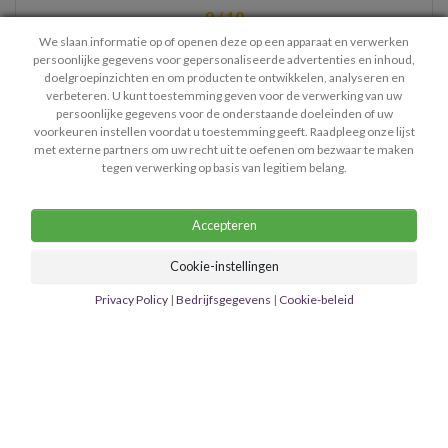
9 / 10
We slaan informatie op of openen deze op een apparaat en verwerken
persoonlijke gegevens voor gepersonaliseerde advertenties en inhoud,
Hi Quinty, weer een top legging. Je blijft me keer op keer
doelgroepinzichten en om producten te ontwikkelen, analyseren en
verbeteren. U kunt toestemming geven voor de verwerking van uw
verbazen. Echt heel raar mijn kaarten veranderen niet.
persoonlijke gegevens voor de onderstaande doeleinden of uw
Mijn t…
- Lisanne
voorkeuren instellen voordat u toestemming geeft. Raadpleeg onze lijst
met externe partners om uw recht uit te oefenen om bezwaar te maken
> Bekijk meer ervaringen
tegen verwerking op basis van legitiem belang.
Accepteren
Cookie-instellingen
Contact
Privacy Policy
Algemene Voorwaarden
Privacy Policy
|
Bedrijfsgegevens
|
Cookie-beleid
Bedrijfsgegevens
Copyright © 2026 Mediumastro.nl - Helpdesk: lisa@mediumastro.nl
Alle rechten voorbehouden. Alleen voor spirituele en
wellnessdoeleinden. Je moet 18 jaar of ouder zijn.