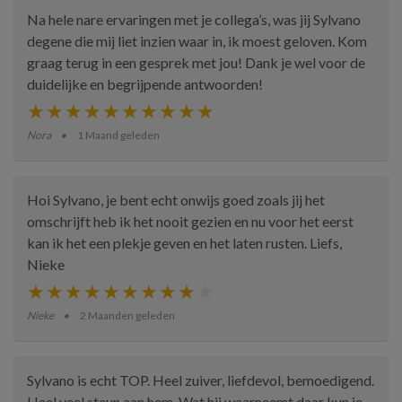
Na hele nare ervaringen met je collega’s, was jij Sylvano
degene die mij liet inzien waar in, ik moest geloven. Kom
graag terug in een gesprek met jou! Dank je wel voor de
duidelijke en begrijpende antwoorden!
Nora
1 Maand geleden
Hoi Sylvano, je bent echt onwijs goed zoals jij het
omschrijft heb ik het nooit gezien en nu voor het eerst
kan ik het een plekje geven en het laten rusten. Liefs,
Nieke
Nieke
2 Maanden geleden
Sylvano is echt TOP. Heel zuiver, liefdevol, bemoedigend.
Heel veel steun aan hem. Wat hij waarneemt daar kun je