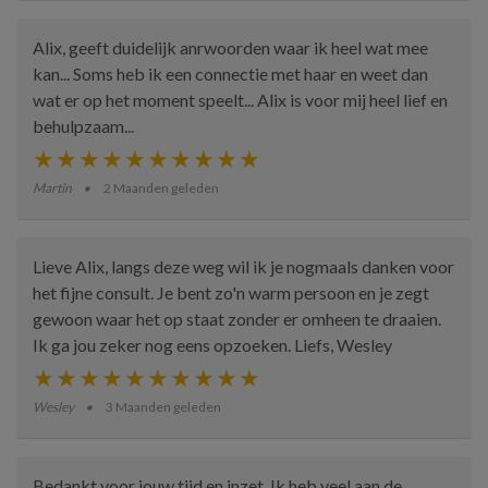
Alix, geeft duidelijk anrwoorden waar ik heel wat mee
kan... Soms heb ik een connectie met haar en weet dan
wat er op het moment speelt... Alix is voor mij heel lief en
behulpzaam...
Martin
2 Maanden geleden
Lieve Alix, langs deze weg wil ik je nogmaals danken voor
het fijne consult. Je bent zo'n warm persoon en je zegt
gewoon waar het op staat zonder er omheen te draaien.
Ik ga jou zeker nog eens opzoeken. Liefs, Wesley
Wesley
3 Maanden geleden
Bedankt voor jouw tijd en inzet. Ik heb veel aan de