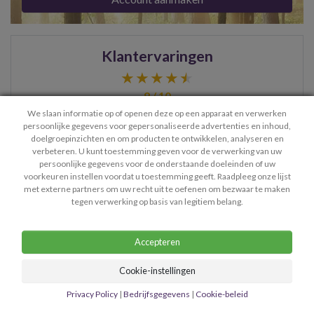
Klantervaringen
9 / 10
We slaan informatie op of openen deze op een apparaat en verwerken
persoonlijke gegevens voor gepersonaliseerde advertenties en inhoud,
Lieve Zohra, bedankt voor je goede coaching, ik heb daar
doelgroepinzichten en om producten te ontwikkelen, analyseren en
verbeteren. U kunt toestemming geven voor de verwerking van uw
zeker iets aan. Ik kom zeker nog eens bij jou terug, voor
persoonlijke gegevens voor de onderstaande doeleinden of uw
meer …
- Renske
voorkeuren instellen voordat u toestemming geeft. Raadpleeg onze lijst
met externe partners om uw recht uit te oefenen om bezwaar te maken
> Bekijk meer ervaringen
tegen verwerking op basis van legitiem belang.
Accepteren
Cookie-instellingen
Contact
Privacy Policy
Algemene Voorwaarden
Privacy Policy
|
Bedrijfsgegevens
|
Cookie-beleid
Bedrijfsgegevens