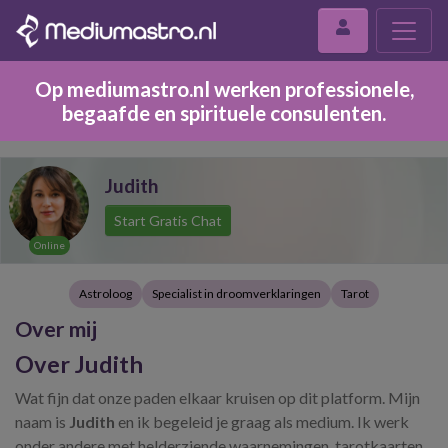
Op mediumastro.nl werken professionele,
begaafde en spirituele consulenten.
Judith
Start Gratis Chat
Online
Astroloog
Specialist in droomverklaringen
Tarot
Over mij
Over Judith
Wat fijn dat onze paden elkaar kruisen op dit platform. Mijn
naam is
Judith
en ik begeleid je graag als medium. Ik werk
onder andere met helderziende waarnemingen, tarotkaarten,