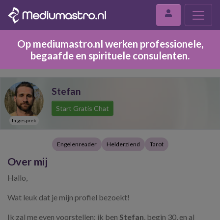
Op mediumastro.nl werken professionele,
begaafde en spirituele consulenten.
Stefan
Start Gratis Chat
In gesprek
Engelenreader
Helderziend
Tarot
Over mij
Hallo,
Wat leuk dat je mijn profiel bezoekt!
Ik zal me even voorstellen: ik ben
Stefan
, begin 30, en al