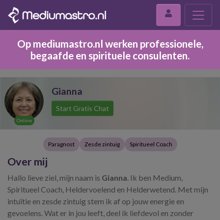
Op mediumastro.nl werken professionele,
begaafde en spirituele consulenten.
Gianna
Start Gratis Chat
Online
Paragnost
Zesde zintuig
Spiritueel Coach
Over mij
Hallo lieve ziel, mijn naam is
Gianna
. Ik ben Medium,
Spiritueel Coach, Heldervoelend en Helderwetend. Met mijn
intuïtie en zesde zintuig stem ik af op jouw energie en
gevoelens. Wat er in jou leeft, deel ik liefdevol en zonder