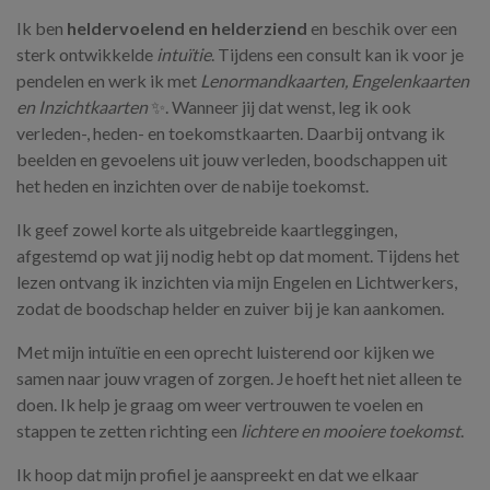
Ik ben
heldervoelend en helderziend
en beschik over een
sterk ontwikkelde
intuïtie
. Tijdens een consult kan ik voor je
pendelen en werk ik met
Lenormandkaarten, Engelenkaarten
en Inzichtkaarten
✨. Wanneer jij dat wenst, leg ik ook
verleden-, heden- en toekomstkaarten. Daarbij ontvang ik
beelden en gevoelens uit jouw verleden, boodschappen uit
het heden en inzichten over de nabije toekomst.
Ik geef zowel korte als uitgebreide kaartleggingen,
afgestemd op wat jij nodig hebt op dat moment. Tijdens het
lezen ontvang ik inzichten via mijn Engelen en Lichtwerkers,
zodat de boodschap helder en zuiver bij je kan aankomen.
Met mijn intuïtie en een oprecht luisterend oor kijken we
samen naar jouw vragen of zorgen. Je hoeft het niet alleen te
doen. Ik help je graag om weer vertrouwen te voelen en
stappen te zetten richting een
lichtere en mooiere toekomst
.
Ik hoop dat mijn profiel je aanspreekt en dat we elkaar