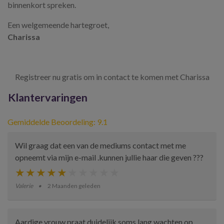
binnenkort spreken.
Een welgemeende hartegroet,
Charissa
Registreer nu gratis om in contact te komen met Charissa
Klantervaringen
Gemiddelde Beoordeling: 9.1
Wil graag dat een van de mediums contact met me
opneemt via mijn e-mail .kunnen jullie haar die geven ???
Valerie
2 Maanden geleden
Aardige vrouw praat duidelijk soms lang wachten op