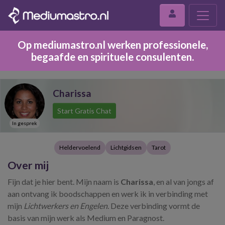
Op mediumastro.nl werken professionele,
begaafde en spirituele consulenten.
Charissa
Start Gratis Chat
In gesprek
Heldervoelend
Lichtgidsen
Tarot
Over mij
Fijn dat je hier bent. Mijn naam is
Charissa
, en al van jongs af
aan ontvang ik boodschappen en werk ik in verbinding met
mijn
Lichtwerkers en Engelen
. Deze verbinding vormt de
basis van mijn werk als Medium en Paragnost.