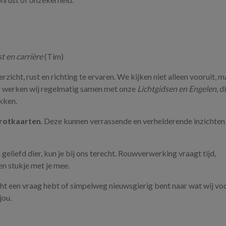
 en carrière
(Tim)
zicht, rust en richting te ervaren. We kijken niet alleen vooruit, m
bij werken wij regelmatig samen met onze
Lichtgidsen en Engelen
, d
kken.
rotkaarten
. Deze kunnen verrassende en verhelderende inzichten
 geliefd dier, kun je bij ons terecht. Rouwverwerking vraagt tijd,
en stukje met je mee.
icht een vraag hebt of simpelweg nieuwsgierig bent naar wat wij voo
jou.