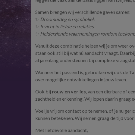
Samen brengen wij verschillende gaven samen:
✨
Droomuitleg en symboliek
✨
Inzicht in liefde en relaties
✨
Helderziende waarnemingen rondom toekomst
Vanuit deze combinatie helpen wij je om weer over
staan ook stil bij wat nú aandacht vraagt. Daar
al jarenlang ondersteunen bij complexe vraagstu
Wanneer het passend is, gebruiken wij ook de
Ta
over mogelijke ontwikkelingen in jouw leven.
Ook bij
rouw en verlies
, van een dierbare of een
zachtheid en erkenning. Wij lopen daarin graag e
Voel je vrij om contact op te nemen, of je nu ger
kunnen betekenen. Wij nemen graag de tijd voor 
Met liefdevolle aandacht,