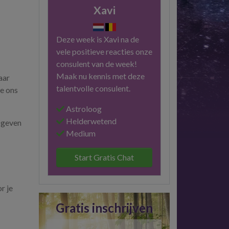
Xavi
Deze week is Xavi na de
vele positieve reacties onze
consulent van de week!
Maak nu kennis met deze
aar
talentvolle consulent.
ie ons
Astroloog
Helderwetend
 geven
Medium
Start Gratis Chat
r je
Gratis inschrijven