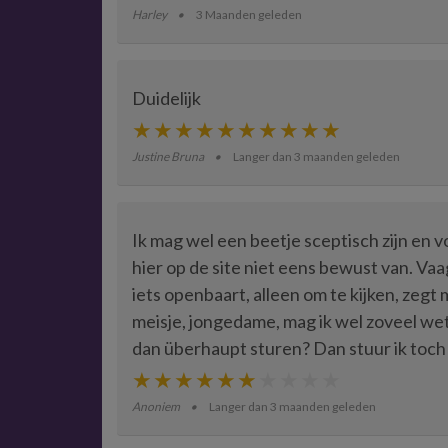
Harley
3 Maanden geleden
Duidelijk
Justine Bruna
Langer dan 3 maanden geleden
Ik mag wel een beetje sceptisch zijn en vo
hier op de site niet eens bewust van. Va
iets openbaart, alleen om te kijken, zegt me
meisje, jongedame, mag ik wel zoveel wet
dan überhaupt sturen? Dan stuur ik toch
Anoniem
Langer dan 3 maanden geleden