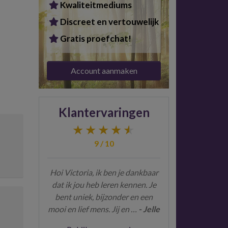
Kwaliteitmediums
Discreet en vertouwelijk
Gratis proefchat!
Account aanmaken
Klantervaringen
9 / 10
Hoi Victoria, ik ben je dankbaar
dat ik jou heb leren kennen. Je
bent uniek, bijzonder en een
mooi en lief mens. Jij en …
- Jelle