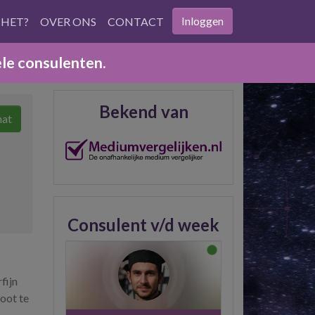
Inloggen
 HET?
OVER ONS
CONTACT
ele consulenten.
Bekend van
hat
Consulent v/d week
fijn
oot te