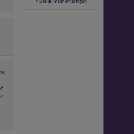
> Bekijk meer ervaringen
 me
ef
ik