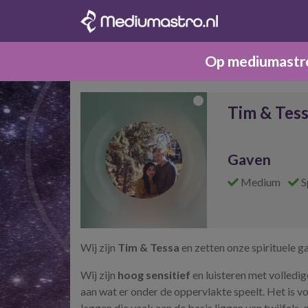
Op mediumastro.
Tim & Tes
Gaven
Medium
S
Wij zijn
Tim & Tessa
en zetten onze spirituele g
Wij zijn
hoog sensitief
en luisteren met volledige
aan wat er onder de oppervlakte speelt. Het is v
leggen die vaak aan de basis liggen van twijfels,