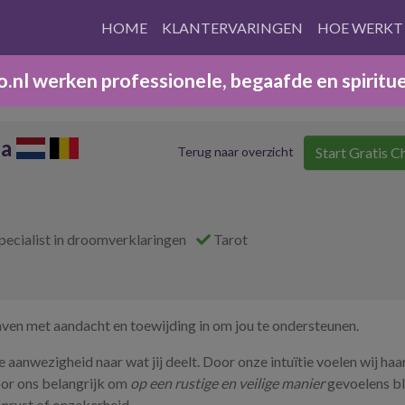
HOME
KLANTERVARINGEN
HOE WERKT
nl werken professionele, begaafde en spiritu
sa
Start Gratis C
Terug naar overzicht
pecialist in droomverklaringen
Tarot
aven met aandacht en toewijding in om jou te ondersteunen.
 aanwezigheid naar wat jij deelt. Door onze intuïtie voelen wij haar
oor ons belangrijk om
op een rustige en veilige manier
gevoelens bl
 onrust of onzekerheid.