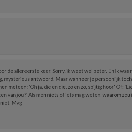
or de allereerste keer. Sorry, ik weet wel beter. En ik was
ag, mysterieus antwoord. Maar wanneer je persoonlijk toch
n meteen: 'Oh ja, die en die, zo en zo, spijtig hoor.' Of: 'Li
en van jou?' Als men niets of iets mag weten, waarom zou 
 niet. Mvg