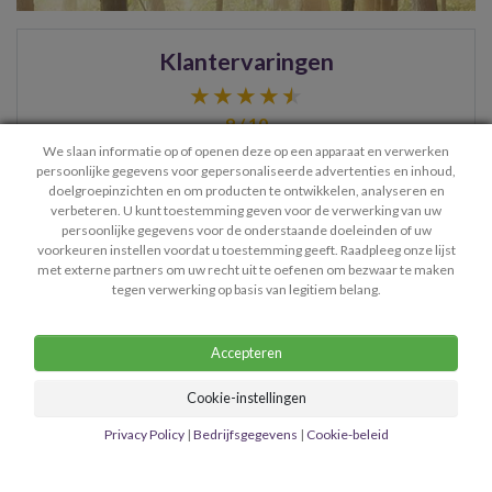
Klantervaringen
9 / 10
We slaan informatie op of openen deze op een apparaat en verwerken
persoonlijke gegevens voor gepersonaliseerde advertenties en inhoud,
Hi Quinty, weer een top legging. Je blijft me keer op keer
doelgroepinzichten en om producten te ontwikkelen, analyseren en
verbeteren. U kunt toestemming geven voor de verwerking van uw
verbazen. Echt heel raar mijn kaarten veranderen niet.
persoonlijke gegevens voor de onderstaande doeleinden of uw
Mijn t…
- Lisanne
voorkeuren instellen voordat u toestemming geeft. Raadpleeg onze lijst
met externe partners om uw recht uit te oefenen om bezwaar te maken
> Bekijk meer ervaringen
tegen verwerking op basis van legitiem belang.
Accepteren
Cookie-instellingen
Contact
Privacy Policy
Algemene Voorwaarden
Privacy Policy
|
Bedrijfsgegevens
|
Cookie-beleid
Bedrijfsgegevens