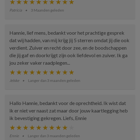
Patricia
3 Maanden geleden
Hannie, lief mens, bedankt voor het prachtige gesprek
dat wij hadden, van mij krijg jij 5 sterren omdat jij die ook
verdient. Zuiver en recht door zee, en de boodschappen
die jij gaf en doorkrijgt zijn ook liefdevol en zuiver. Ik ga
jou zeker vaker raadplegen...
Jelske
Langer dan 3 maanden geleden
Hallo Hannie, bedankt voor de oprechtheid. Ik wist dat
ik er niet ver naast zat maar door jouw kaartlegging heb
ik bevestiging gekregen. Liefs, Ennie
Ennie
Langer dan 3 maanden geleden