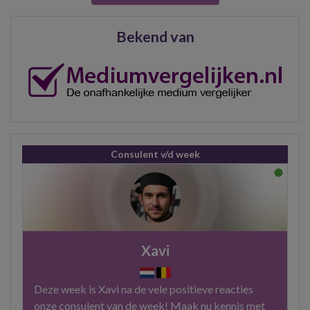
Bekend van
Consulent v/d week
Xavi
Deze week is Xavi na de vele positieve reacties
onze consulent van de week! Maak nu kennis met