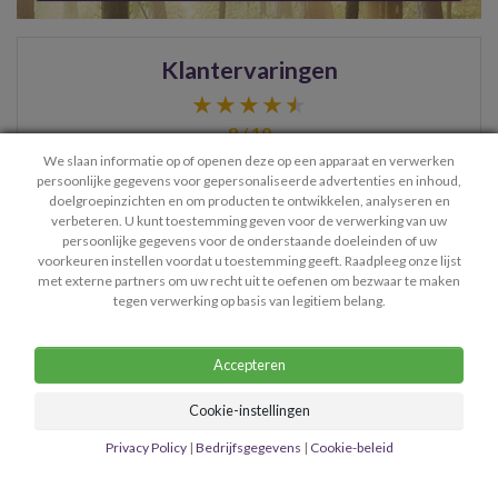
Klantervaringen
9 / 10
We slaan informatie op of openen deze op een apparaat en verwerken
persoonlijke gegevens voor gepersonaliseerde advertenties en inhoud,
Een erg goed gevoel aan ons gesprek over gehouden ook
doelgroepinzichten en om producten te ontwikkelen, analyseren en
verbeteren. U kunt toestemming geven voor de verwerking van uw
omdat er dingen naar voren kwamen die jullie gewoon
persoonlijke gegevens voor de onderstaande doeleinden of uw
niet konden we…
- Millie
voorkeuren instellen voordat u toestemming geeft. Raadpleeg onze lijst
met externe partners om uw recht uit te oefenen om bezwaar te maken
> Bekijk meer ervaringen
tegen verwerking op basis van legitiem belang.
Accepteren
Cookie-instellingen
Contact
Privacy Policy
Algemene Voorwaarden
Privacy Policy
|
Bedrijfsgegevens
|
Cookie-beleid
Bedrijfsgegevens