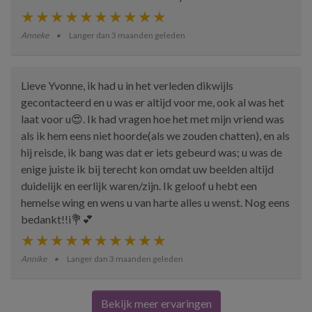
Anneke
Langer dan 3 maanden geleden
Lieve Yvonne, ik had u in het verleden dikwijls
gecontacteerd en u was er altijd voor me, ook al was het
laat voor u😍. Ik had vragen hoe het met mijn vriend was
als ik hem eens niet hoorde(als we zouden chatten), en als
hij reisde, ik bang was dat er iets gebeurd was; u was de
enige juiste ik bij terecht kon omdat uw beelden altijd
duidelijk en eerlijk waren/zijn. Ik geloof u hebt een
hemelse wing en wens u van harte alles u wenst. Nog eens
bedankt!!i💐💕
Annike
Langer dan 3 maanden geleden
Bekijk meer ervaringen