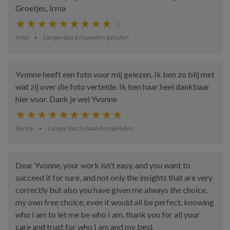
Groetjes, Irma
Irma
Langer dan 3 maanden geleden
Yvonne heeft een foto voor mij gelezen. Ik ben zo blij met
wat zij over die foto vertelde. Ik ben haar heel dankbaar
hier voor. Dank je wel Yvonne
Benny
Langer dan 3 maanden geleden
Dear Yvonne, your work isn't easy, and you want to
succeed it for sure, and not only the insights that are very
correctly but also you have given me always the choice,
my own free choice, even it would all be perfect, knowing
who I am to let me be who I am, thank you for all your
care and trust for who I am and my best