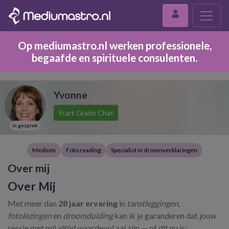
Op mediumastro.nl werken professionele,
begaafde en spirituele consulenten.
Yvonne
Start Gratis Chat
In gesprek
Medium
Foto reading
Specialist in droomverklaringen
Over mij
Over Mij
Met meer dan
28 jaar ervaring
in
tarotleggingen
,
fotolezingen
en
droomduiding
kan ik je garanderen dat jouw
sessie met mij altijd waardevol zal zijn — of dit nu is: