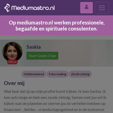
Op mediumastro.nl werken professionele,
begaafde en spirituele consulenten.
Saskia
Start Gratis Chat
Offline
Helderwetend
Foto reading
Zesde zintuig
Over mij
Wat leuk dat jij op mijn profiel komt kijken. Ik ben Saskia. Ik
ben astrologe en heb een zesde zintuig. Samen met jou wil ik
kijken wat de planeten en sterren jou te vertellen hebben op
financieel -, liefdes-, vriendschapsgebied en in de toekomst