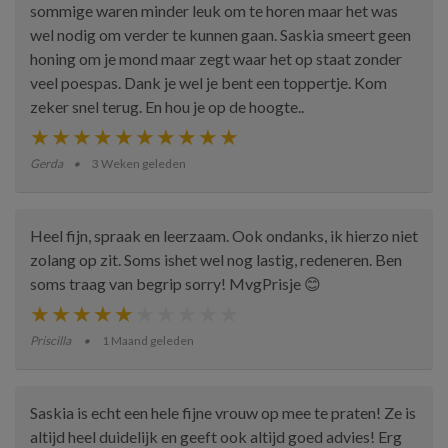
sommige waren minder leuk om te horen maar het was
wel nodig om verder te kunnen gaan. Saskia smeert geen
honing om je mond maar zegt waar het op staat zonder
veel poespas. Dank je wel je bent een toppertje. Kom
zeker snel terug. En hou je op de hoogte..
Gerda
3 Weken geleden
Heel fijn, spraak en leerzaam. Ook ondanks, ik hierzo niet
zolang op zit. Soms ishet wel nog lastig, redeneren. Ben
soms traag van begrip sorry! MvgPrisje 😊
Priscilla
1 Maand geleden
Saskia is echt een hele fijne vrouw op mee te praten! Ze is
altijd heel duidelijk en geeft ook altijd goed advies! Erg