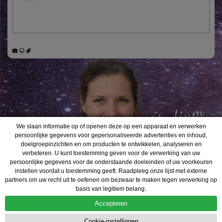
Medium
Leontien
We slaan informatie op of openen deze op een apparaat en verwerken
persoonlijke gegevens voor gepersonaliseerde advertenties en inhoud,
doelgroepinzichten en om producten te ontwikkelen, analyseren en
verbeteren. U kunt toestemming geven voor de verwerking van uw
Welkomstaanbieding
persoonlijke gegevens voor de onderstaande doeleinden of uw voorkeuren
Beperkt geldig: Eerste Consult
Gratis
!
instellen voordat u toestemming geeft. Raadpleeg onze lijst met externe
partners om uw recht uit te oefenen om bezwaar te maken tegen verwerking op
basis van legitiem belang.
Inloggen
Algemene Voorwaarden
Privacy Policy
Accepteren
Klantenservice +31 (0)85-0655703
Copyright © 2026 Mediumastro.nl
Cookie-instellingen