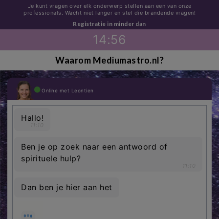
Je kunt vragen over elk onderwerp stellen aan een van onze
professionals. Wacht niet langer en stel die brandende vragen!
Registratie in minder dan
14
:
56
Waarom Mediumastro.nl?
Online met Leontien
H
a
l
l
o
!
11:10
B
e
n
j
e
o
p
z
o
e
k
n
a
a
r
e
e
n
a
n
t
w
o
o
r
d
o
f
s
p
i
r
i
t
u
e
l
e
h
u
l
p
?
11:10
D
a
n
b
e
n
j
e
h
i
e
r
a
a
n
h
e
t
j
u